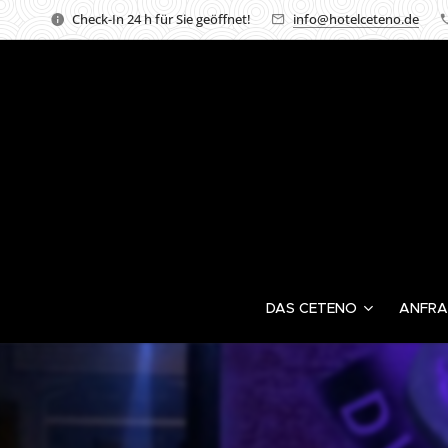
Check-In 24 h für Sie geöffnet!
info@hotelceteno.de
DAS CETENO
ANFRA